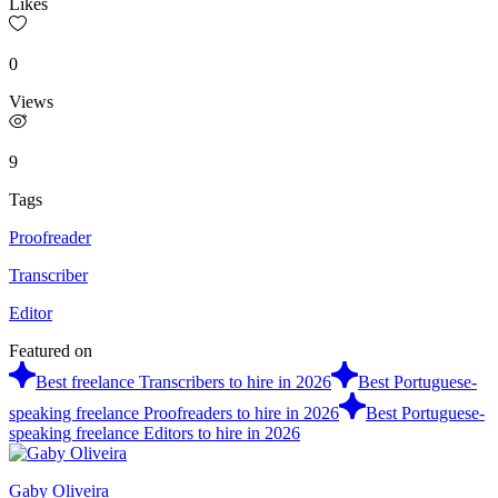
Likes
0
Views
9
Tags
Proofreader
Transcriber
Editor
Featured on
Best freelance Transcribers to hire in 2026
Best Portuguese-
speaking freelance Proofreaders to hire in 2026
Best Portuguese-
speaking freelance Editors to hire in 2026
Gaby Oliveira