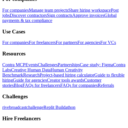
For companies
Manage team projects
Share hiring workspace
Post
jobs
Discover contractors
Sign contracts
Approve invoices
Global
payments & tax compliance
Use Cases
For companies
For freelancers
For partners
For agencies
For VCs
Resources
Contra MCP
Events
Challenges
Partnerships
Case study: Figma
Contra
Labs
Creative Human Data
Human Creativity
Benchmark
Research
Project-based hiring calculator
Guide to flexible
hiring
Guide for agencies
Creator tools awards
Customer
stories
Blog
FAQs for freelancers
FAQs for companies
Referrals
Challenges
rivebroadcastchallenge
Replit Buildathon
Hire Freelancers