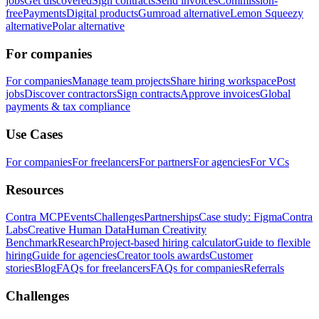
jobs
Get discovered
Sign contracts
Send invoices
Commission-
free
Payments
Digital products
Gumroad alternative
Lemon Squeezy
alternative
Polar alternative
For companies
For companies
Manage team projects
Share hiring workspace
Post
jobs
Discover contractors
Sign contracts
Approve invoices
Global
payments & tax compliance
Use Cases
For companies
For freelancers
For partners
For agencies
For VCs
Resources
Contra MCP
Events
Challenges
Partnerships
Case study: Figma
Contra
Labs
Creative Human Data
Human Creativity
Benchmark
Research
Project-based hiring calculator
Guide to flexible
hiring
Guide for agencies
Creator tools awards
Customer
stories
Blog
FAQs for freelancers
FAQs for companies
Referrals
Challenges