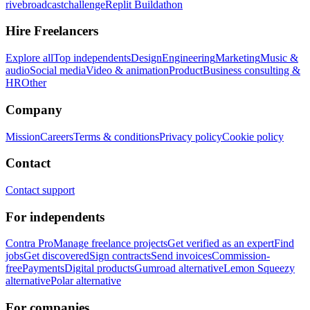
rivebroadcastchallenge
Replit Buildathon
Hire Freelancers
Explore all
Top independents
Design
Engineering
Marketing
Music &
audio
Social media
Video & animation
Product
Business consulting &
HR
Other
Company
Mission
Careers
Terms & conditions
Privacy policy
Cookie policy
Contact
Contact support
For independents
Contra Pro
Manage freelance projects
Get verified as an expert
Find
jobs
Get discovered
Sign contracts
Send invoices
Commission-
free
Payments
Digital products
Gumroad alternative
Lemon Squeezy
alternative
Polar alternative
For companies