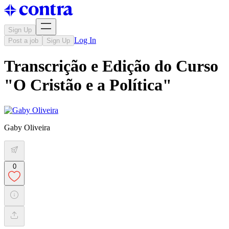
Sign Up
Log In
Post a job
Sign Up
Transcrição e Edição do Curso
"O Cristão e a Política"
Gaby Oliveira
0