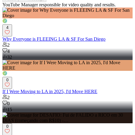
YouTube Manager responsible for video quality and results.
4
Why Everyone is FLEEING LA & SF For San Diego
2
4
32
0
If I Were Moving to LA in 2025, I'd Move HERE
2
0
15
0