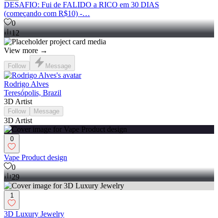
DESAFIO: Fui de FALIDO a RICO em 30 DIAS
(começando com R$10) -…
0
12
View more →
Follow
Message
Rodrigo Alves
Teresópolis, Brazil
3D Artist
Follow
Message
3D Artist
0
Vape Product design
0
29
1
3D Luxury Jewelry