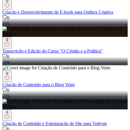
0
Criação e Desenvolvimento de E-book para Outbox Criativa
0
5
0
Transcrição e Edição do Curso "O Cristão e a Política"
0
9
0
Criação de Conteúdo para o Blog Veim
0
5
0
Criação de Conteúdo e Estruturação de Site para Voltyun
0