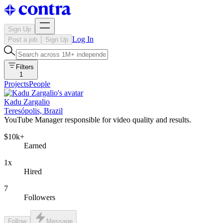
Sign Up
Log In
Post a job
Sign Up
Filters
1
Projects
People
Kadu Zargalio
Teresópolis, Brazil
YouTube Manager responsible for video quality and results.
$10k+
Earned
1x
Hired
7
Followers
Follow
Message