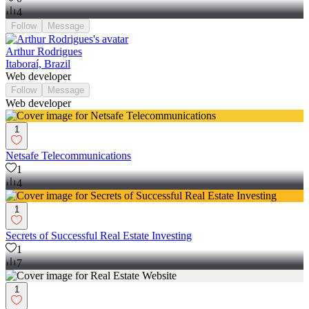
4
Follow
Message
Arthur Rodrigues
Itaboraí, Brazil
Web developer
Follow
Message
Web developer
1
Netsafe Telecommunications
1
4
1
Secrets of Successful Real Estate Investing
1
7
1