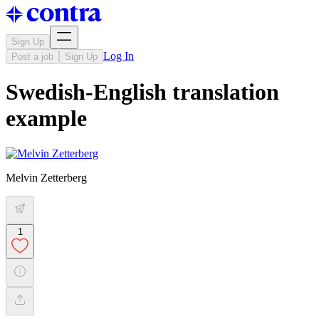
Sign Up
Log In
Post a job
Sign Up
Swedish-English translation
example
Melvin Zetterberg
1