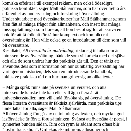
komiska effekter i till exempel reklam, men också ödesdigra
politiska konflikter, säger Mall Stålhammar, som har över trettio års
erfarenhet av undervisning och forskning i översättning.
Under sitt arbete med översättarkurser har Mall Stålhammar genom
åren fått så många frågor från allmänheten, och insett hur många
missuppfattningar som florerar, att hon beslöt sig för att skriva en
bok för att få folk att förstå hur komplext och komplicerat
översättning är. Hon ville också ge en introduktion till dem som vill
bli översättare.
Resultatet,
Att översätta är nödvändigt
, riktar sig till alla som är
intresserade av översättning, både de som vill arbeta med det själva,
och alla de som undrar hur det praktiskt går till. Den är tänkt att
användas dels som information om hur oumbärlig översättning har
varit genom historien, dels som en introducerande handbok,
inklusive praktiska råd om hur man griper sig an olika texter.
− Många språk finns inte på svenska universitet, och alla
intresserade kanske inte kan eller vill ägna flera år åt
universitetsstudier, men vill ändå försöka sig på översättning. De
flesta litterära översättare är faktiskt självlärda, men praktiska tips
underlättar för alla, säger Mall Stålhammar.
All översättning föregås av en tolkning av texten, och mycket god
läsförståelse är första förutsättningen. Svårast att översätta är poesi, i
synnerhet bunden sådan. Rim och rytm är sådant som oftast blir
"lost in translation". Ordlekar, skämt, ironi, allusioner och