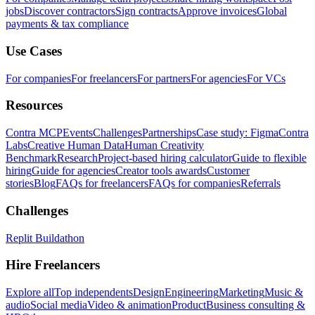
jobs
Discover contractors
Sign contracts
Approve invoices
Global
payments & tax compliance
Use Cases
For companies
For freelancers
For partners
For agencies
For VCs
Resources
Contra MCP
Events
Challenges
Partnerships
Case study: Figma
Contra
Labs
Creative Human Data
Human Creativity
Benchmark
Research
Project-based hiring calculator
Guide to flexible
hiring
Guide for agencies
Creator tools awards
Customer
stories
Blog
FAQs for freelancers
FAQs for companies
Referrals
Challenges
Replit Buildathon
Hire Freelancers
Explore all
Top independents
Design
Engineering
Marketing
Music &
audio
Social media
Video & animation
Product
Business consulting &