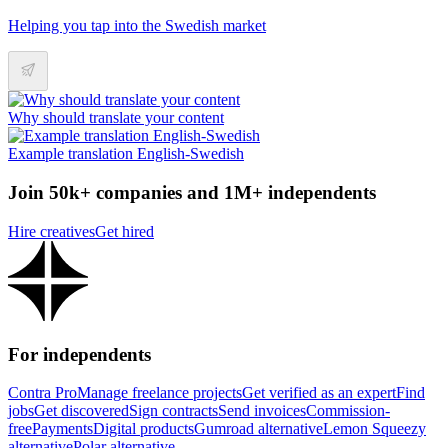
Helping you tap into the Swedish market
Why should translate your content
Example translation English-Swedish
Join 50k+ companies and 1M+ independents
Hire creatives
Get hired
For independents
Contra Pro
Manage freelance projects
Get verified as an expert
Find
jobs
Get discovered
Sign contracts
Send invoices
Commission-
free
Payments
Digital products
Gumroad alternative
Lemon Squeezy
alternative
Polar alternative