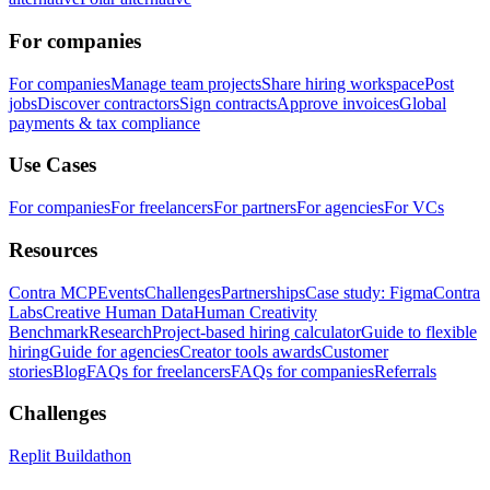
For companies
For companies
Manage team projects
Share hiring workspace
Post
jobs
Discover contractors
Sign contracts
Approve invoices
Global
payments & tax compliance
Use Cases
For companies
For freelancers
For partners
For agencies
For VCs
Resources
Contra MCP
Events
Challenges
Partnerships
Case study: Figma
Contra
Labs
Creative Human Data
Human Creativity
Benchmark
Research
Project-based hiring calculator
Guide to flexible
hiring
Guide for agencies
Creator tools awards
Customer
stories
Blog
FAQs for freelancers
FAQs for companies
Referrals
Challenges
Replit Buildathon