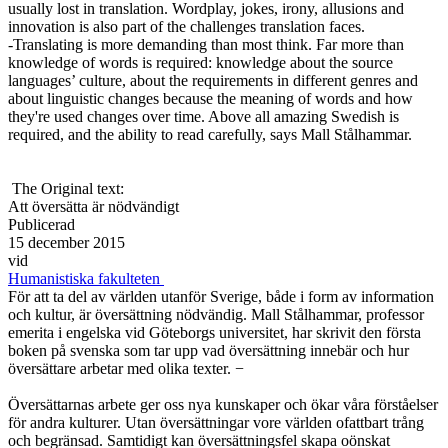
usually lost in translation. Wordplay, jokes, irony, allusions and
innovation is also part of the challenges translation faces.
-Translating is more demanding than most think. Far more than
knowledge of words is required: knowledge about the source
languages’ culture, about the requirements in different genres and
about linguistic changes because the meaning of words and how
they're used changes over time. Above all amazing Swedish is
required, and the ability to read carefully, says Mall Stålhammar.
The Original text:
Att översätta är nödvändigt
Publicerad
15 december 2015
vid
Humanistiska fakulteten
För att ta del av världen utanför Sverige, både i form av information
och kultur, är översättning nödvändig. Mall Stålhammar, professor
emerita i engelska vid Göteborgs universitet, har skrivit den första
boken på svenska som tar upp vad översättning innebär och hur
översättare arbetar med olika texter. −
Översättarnas arbete ger oss nya kunskaper och ökar våra förståelser
för andra kulturer. Utan översättningar vore världen ofattbart trång
och begränsad. Samtidigt kan översättningsfel skapa oönskat