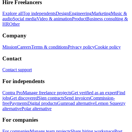
Hire Freelancers
Explore all
Top independents
Design
Engineering
Marketing
Music &
audio
Social media
Video & animation
Product
Business consulting &
HR
Other
Company
Mission
Careers
Terms & conditions
Privacy policy
Cookie policy
Contact
Contact support
For independents
Contra Pro
Manage freelance projects
Get verified as an expert
Find
jobs
Get discovered
Sign contracts
Send invoices
Commission-
free
Payments
Digital products
Gumroad alternative
Lemon Squeezy
alternative
Polar alternative
For companies
For companies
Manage team projects
Share hiring workspace
Post