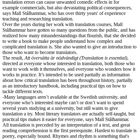
translation errors can cause unwanted comedic effects in for
example commercials, but also devastating political consequences,
says Mall Stålhammar, who has over thirty years' of experience
teaching and researching translation.
Over the years during her work with translation courses, Mall
Stålhammar have gotten so many questions from the public, and has
realized how many misunderstandings that flourish, that she decided
to write a book to make people understand how complex and
complicated translation is. She also wanted to give an introduction to
those who want to become translators.
The result,
Att översätta är nödvändigt (Translation is essential)
,
directed at everyone whose interested in translation, both those who
want to work with it themselves, and everyone who wonders how it
works in practice. It’s intended to be used partially as information
about how critical translation has been throughout history, partially
as an introductory handbook, including practical tips on how to
tackle different texts.
-Many languages aren’t available at the Swedish university, and
everyone who’s interested maybe can’t or don’t want to spend
several years studying at a university, but still wants to give
translation a try. Most literary translators are actually self-taught, but
practical tips makes it easier for everyone, says Mall Stålhammar.
All translation is preceded by an interpretation of a text, and great
reading comprehension is the first prerequisite. Hardest to translate is
poetry, especially bound. Rhymes and rhythm is something that's