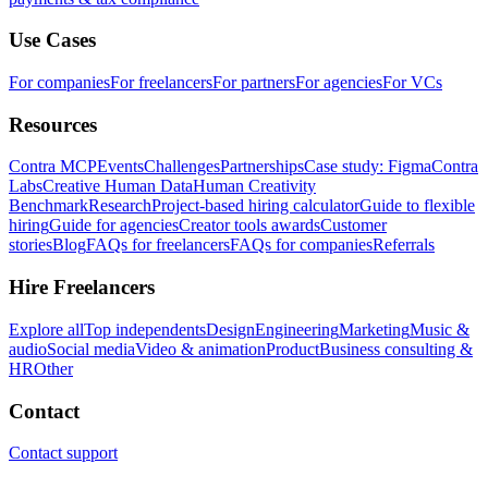
Use Cases
For companies
For freelancers
For partners
For agencies
For VCs
Resources
Contra MCP
Events
Challenges
Partnerships
Case study: Figma
Contra
Labs
Creative Human Data
Human Creativity
Benchmark
Research
Project-based hiring calculator
Guide to flexible
hiring
Guide for agencies
Creator tools awards
Customer
stories
Blog
FAQs for freelancers
FAQs for companies
Referrals
Hire Freelancers
Explore all
Top independents
Design
Engineering
Marketing
Music &
audio
Social media
Video & animation
Product
Business consulting &
HR
Other
Contact
Contact support