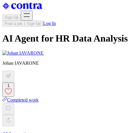
Sign Up
Log In
Post a job
Sign Up
AI Agent for HR Data Analysis
Johan IAVARONE
1
Completed work