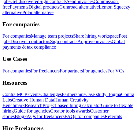
jobs
Get discovered
Sign contracts
Send invoices
Commission-
free
Payments
Digital products
Gumroad alternative
Lemon Squeezy
alternative
Polar alternative
For companies
For companies
Manage team projects
Share hiring workspace
Post
jobs
Discover contractors
Sign contracts
Approve invoices
Global
payments & tax compliance
Use Cases
For companies
For freelancers
For partners
For agencies
For VCs
Resources
Contra MCP
Events
Challenges
Partnerships
Case study: Figma
Contra
Labs
Creative Human Data
Human Creativity
Benchmark
Research
Project-based hiring calculator
Guide to flexible
hiring
Guide for agencies
Creator tools awards
Customer
stories
Blog
FAQs for freelancers
FAQs for companies
Referrals
Hire Freelancers