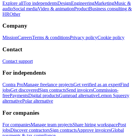
Explore all
Top independents
Design
Engineering
Marketing
Music &
audio
Social media
Video & animation
Product
Business consulting &
HR
Other
Company
Mission
Careers
Terms & conditions
Privacy policy
Cookie policy
Contact
Contact support
For independents
Contra Pro
Manage freelance projects
Get verified as an expert
Find
jobs
Get discovered
Sign contracts
Send invoices
Commission-
free
Payments
Digital products
Gumroad alternative
Lemon Squeezy
alternative
Polar alternative
For companies
For companies
Manage team projects
Share hiring workspace
Post
jobs
Discover contractors
Sign contracts
Approve invoices
Global
payments & tax compliance