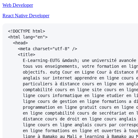
Web Developer
React Native Developer
<!DOCTYPE html>
<html lang="en">
  <head>
    <meta charset="utf-8" />
    <title>
      E-Learning-EUTG &mdash; une université avancée
      tous vos enseignements, votre formation en lig
      objectifs. eutg Cour en Ligne Cour à distance 
      anglais sur internet apprendre en ligne cours 
      particuliers à distance cours en ligne en angl
      comptabilité cours en ligne site cours en lign
      ligne cours informatique en ligne etudier en l
      ligne cours de gestion en ligne formations a d
      programmation en ligne gratuit cours en ligne 
      en ligne comptabilité cours de secrétariat en 
      distance cours de droit en ligne cours anglais
      ligne cours en ligne anglais cours par corresp
      en ligne formations en ligne et ouvertes à tou
      ligne à Bamako au Mali e learning à Bamako au 