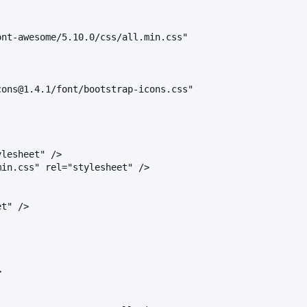
ont-awesome/5.10.0/css/all.min.css"
cons@1.4.1/font/bootstrap-icons.css"
ylesheet" />
min.css" rel="stylesheet" />
et" />
>