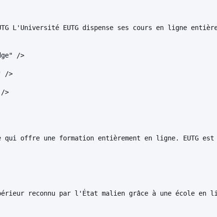
UTG L'Université EUTG dispense ses cours en ligne entièr
dge" />
" />
 />
e qui offre une formation entièrement en ligne. EUTG est
périeur reconnu par l'État malien grâce à une école en l