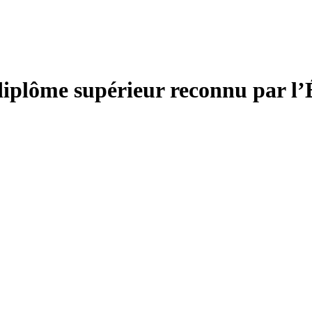
plôme supérieur reconnu par l