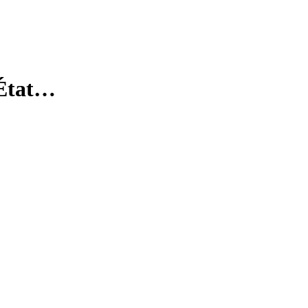
’État…