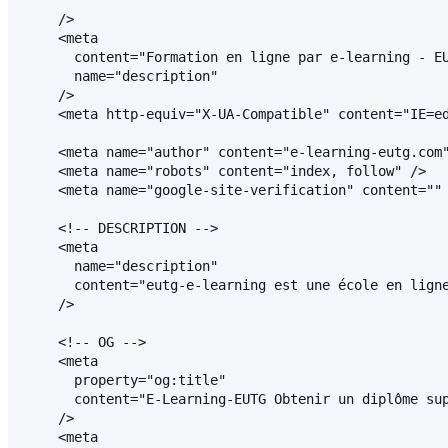
    />
    <meta
      content="Formation en ligne par e-learning - E
      name="description"
    />
    <meta http-equiv="X-UA-Compatible" content="IE=e
    <meta name="author" content="e-learning-eutg.com
    <meta name="robots" content="index, follow" />
    <meta name="google-site-verification" content=""
    <!-- DESCRIPTION -->
    <meta
      name="description"
      content="eutg-e-learning est une école en lign
    />
    <!-- OG -->
    <meta
      property="og:title"
      content="E-Learning-EUTG Obtenir un diplôme su
    />
    <meta