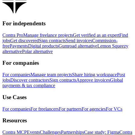
For independents
Contra Pro
Manage freelance projects
Get verified as an expert
Find
jobs
Get discovered
Sign contracts
Send invoices
Commission-
free
Payments
Digital products
Gumroad alternative
Lemon Squeezy
alternative
Polar alternative
For companies
For companies
Manage team projects
Share hiring workspace
Post
jobs
Discover contractors
Sign contracts
Approve invoices
Global
payments & tax compliance
Use Cases
For companies
For freelancers
For partners
For agencies
For VCs
Resources
Contra MCP
Events
Challenges
Partnerships
Case study: Figma
Contra