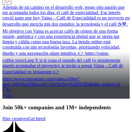
Además de mi camino en el desarrollo web, tengo otra pasión que
me acompaña todos los días: el café de especialidad. Ese interés
creció tanto que hoy Vaina – Café de Especialidad es un proyecto en
desarrollo que mezcla mis dos mundos: la tecnología y el café ☕️🤎.
Mi objetivo con Vaina es acercar cafés de origen de una forma
simple, auténtica y con una experiencia digital que se sienta tan
limpia y cálida como una buena taza. La tienda online está
construida con mis tecnologías favoritas, priorizando velocidad,
diseño y una navegación súper intuitiva. 👉 https://vaina-
coffee.vercel.app Y si te copa el mundo del café (o simplemente
querés acompañar el proyecto), te invito a seguir Vaina – Café de
Especialidad en Instagram: 👉
https://www.instagram.com/vaina.coffee?
igsh=MW9oODBucnB1NWRnNw%3D%3D&utm_source=qr
0
23
Join 50k+ companies and 1M+ independents
Hire creatives
Get hired