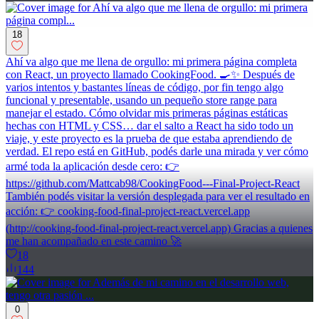
18
Ahí va algo que me llena de orgullo: mi primera página completa
con React, un proyecto llamado CookingFood. 🍳✨ Después de
varios intentos y bastantes líneas de código, por fin tengo algo
funcional y presentable, usando un pequeño store range para
manejar el estado. Cómo olvidar mis primeras páginas estáticas
hechas con HTML y CSS… dar el salto a React ha sido todo un
viaje, y este proyecto es la prueba de que estaba aprendiendo de
verdad. El repo está en GitHub, podés darle una mirada y ver cómo
armé toda la aplicación desde cero: 👉
https://github.com/Mattcab98/CookingFood---Final-Project-React
También podés visitar la versión desplegada para ver el resultado en
acción: 👉 cooking-food-final-project-react.vercel.app
(http://cooking-food-final-project-react.vercel.app) Gracias a quienes
me han acompañado en este camino 🚀
18
144
0