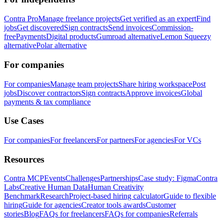
Contra Pro
Manage freelance projects
Get verified as an expert
Find
jobs
Get discovered
Sign contracts
Send invoices
Commission-
free
Payments
Digital products
Gumroad alternative
Lemon Squeezy
alternative
Polar alternative
For companies
For companies
Manage team projects
Share hiring workspace
Post
jobs
Discover contractors
Sign contracts
Approve invoices
Global
payments & tax compliance
Use Cases
For companies
For freelancers
For partners
For agencies
For VCs
Resources
Contra MCP
Events
Challenges
Partnerships
Case study: Figma
Contra
Labs
Creative Human Data
Human Creativity
Benchmark
Research
Project-based hiring calculator
Guide to flexible
hiring
Guide for agencies
Creator tools awards
Customer
stories
Blog
FAQs for freelancers
FAQs for companies
Referrals