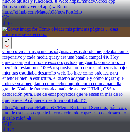
nuevos ajustes y funciones. 🌐 Web: https://matdev.vercel.app
(https://matdev.vercel.app)📂 Repo:
https://github.com/Mattcab98/newPortfolio
2
19
17
Cómo olvidar mis primeras páginas… esas donde me peleaba con el
responsive y cada media query era una batalla campal 😅. Hoy
quiero compartir uno de esos proyectos que guardo con cariño: un
menú de restaurante 100% responsive, uno de mis primeros trabajos
mientras estudiaba desarrollo web. Lo hice como práctica para
entender bien la estructura, el diseño adaptable y cómo lograr que
todo se vea bien, tanto en un celu chiquito como en una pantalla
grande. Nada de frameworks, nada de atajos: HTML, CSS y
dedicación pura. Fue de esos proyectos que te enseñan más de lo
que parece. Acá pueden verlo en GitHub: 👉
https://github.com/Mattcab98/Menu-Restaurant Sencillo, práctico y
uno de esos pasos que te hacen decir “ok, capaz esto del desarrollo
sí es lo mío” 🚀
17
129