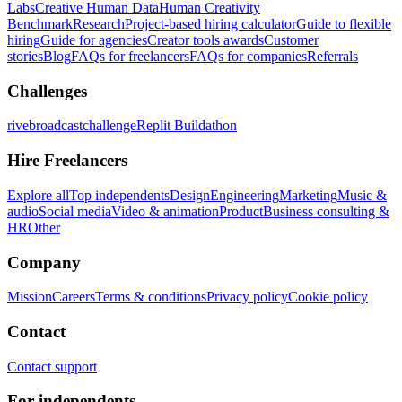
Labs
Creative Human Data
Human Creativity
Benchmark
Research
Project-based hiring calculator
Guide to flexible
hiring
Guide for agencies
Creator tools awards
Customer
stories
Blog
FAQs for freelancers
FAQs for companies
Referrals
Challenges
rivebroadcastchallenge
Replit Buildathon
Hire Freelancers
Explore all
Top independents
Design
Engineering
Marketing
Music &
audio
Social media
Video & animation
Product
Business consulting &
HR
Other
Company
Mission
Careers
Terms & conditions
Privacy policy
Cookie policy
Contact
Contact support
For independents